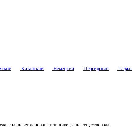
хский
Китайский
Немецкий
Персидский
Таджи
удалена, переименована или никогда не существовала.