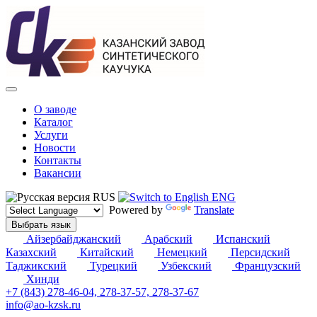
О заводе
Каталог
Услуги
Новости
Контакты
Вакансии
RUS
ENG
Powered by
Translate
Выбрать язык
Айзербайджанский
Арабский
Испанский
Казахский
Китайский
Немецкий
Персидский
Таджикский
Турецкий
Узбекский
Французский
Хинди
+7 (843) 278-46-04, 278-37-57, 278-37-67
info@ao-kzsk.ru