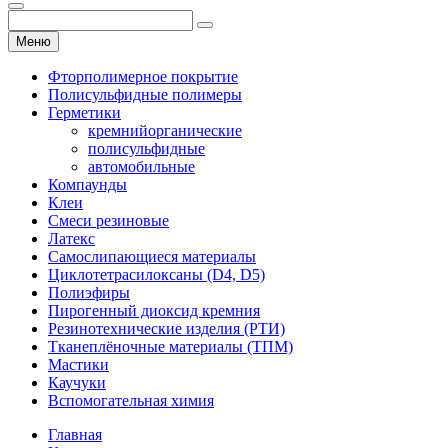
Меню
Фторполимерное покрытие
Полисульфидные полимеры
Герметики
кремнийорганические
полисульфидные
автомобильные
Компаунды
Клеи
Смеси резиновые
Латекс
Самослипающиеся материалы
Циклотетрасилоксаны (D4, D5)
Полиэфиры
Пирогенный диоксид кремния
Резинотехнические изделия (РТИ)
Тканеплёночные материалы (ТПМ)
Мастики
Каучуки
Вспомогательная химия
Главная