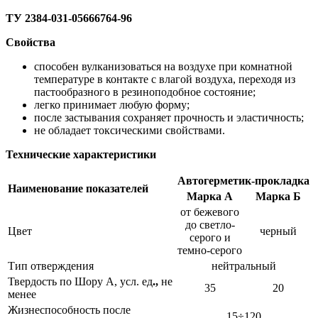
ТУ 2384-031-05666764-96
Свойств
а
способен вулканизоваться на воздухе при комнатной
температуре в контакте с влагой воздуха, переходя из
пастообразного в резиноподобное состояние;
легко принимает любую форму;
после застывания сохраняет прочность и эластичность;
не обладает токсическими свойствами.
Технические характеристики
Автогерметик-прокладка
Наименование показателей
Марка А
Марка Б
от бежевого
до светло-
Цвет
черный
серого и
темно-серого
Тип отверждения
нейтральный
Твердость по Шору А, усл. ед
.,
не
35
20
менее
Жизнеспособность после
15÷120