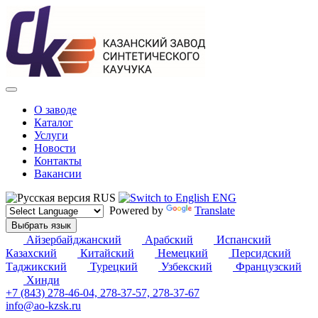
О заводе
Каталог
Услуги
Новости
Контакты
Вакансии
RUS
ENG
Powered by
Translate
Выбрать язык
Айзербайджанский
Арабский
Испанский
Казахский
Китайский
Немецкий
Персидский
Таджикский
Турецкий
Узбекский
Французский
Хинди
+7 (843) 278-46-04, 278-37-57, 278-37-67
info@ao-kzsk.ru