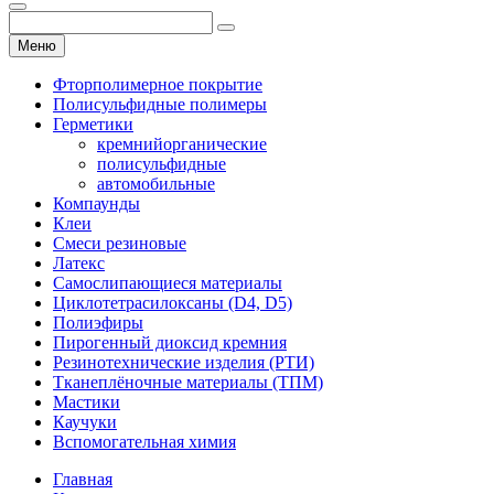
Меню
Фторполимерное покрытие
Полисульфидные полимеры
Герметики
кремнийорганические
полисульфидные
автомобильные
Компаунды
Клеи
Смеси резиновые
Латекс
Самослипающиеся материалы
Циклотетрасилоксаны (D4, D5)
Полиэфиры
Пирогенный диоксид кремния
Резинотехнические изделия (РТИ)
Тканеплёночные материалы (ТПМ)
Мастики
Каучуки
Вспомогательная химия
Главная