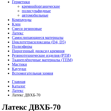
Герметики
кремнийорганические
полисульфидные
автомобильные
Компаунды
Клеи
Смеси резиновые
Латекс
Самослипающиеся материалы
Циклотетрасилоксаны (D4, D5)
Полиэфиры
Пирогенный диоксид кремния
Резинотехнические изделия (РТИ)
Тканеплёночные материалы (ТПМ)
Мастики
Каучуки
Вспомогательная химия
Главная
Каталог
Латекс
Латекс ДВХБ-70
Латекс ДВХБ-70