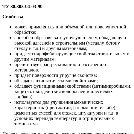
ТУ 38.303-04-03-90
Свойства
может применяться при объемной или поверхностной
обработке;
способен образовывать упругую пленку, обладающую
высокой адгезией к строительным (металлу, бетону,
стеклу и т.д.) и другим материалам;
придает гидрофобизирующие свойства строительным и
другим материалам;
препятствует растрескиванию и расслоению
материалов,
придает поверхности упругие свойства;
обладает антистатическими свойствами;
обладает фунгицидными свойствами (антимикробными,
защита от воздействия водорослей и плесневых
грибков);
используется для улучшения механических
характеристик (при сжатии, растяжении, изгибе)
цементных смесей для стяжек, штукатурки и т.д. в
условиях перепада температур и отрицательных
температур.
После схватывания и окончательного отверждения цементные