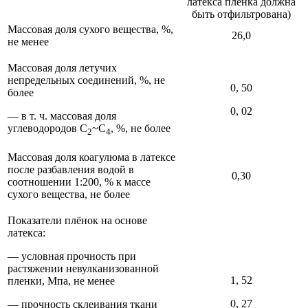
латекса пленка должна
быть отфильтрована)
Массовая доля сухого вещества, %,
26,0
не менее
Массовая доля летучих
непредельных соединений, %, не
0, 50
более
0, 02
— в т. ч. массовая доля
углеводородов С
~С
, %, не более
2
4
Массовая доля коагулюма в латексе
после разбавления водой в
0,30
соотношении 1:200, % к массе
сухого вещества, не более
Показатели плёнок на основе
латекса:
— условная прочность при
растяжении невулканизованной
1, 52
пленки, Мпа, не менее
0, 27
— прочность склеивания ткани