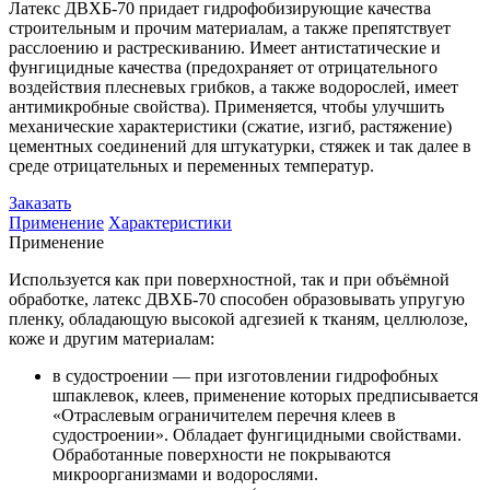
Латекс ДВХБ-70 придает гидрофобизирующие качества
строительным и прочим материалам, а также препятствует
расслоению и растрескиванию. Имеет антистатические и
фунгицидные качества (предохраняет от отрицательного
воздействия плесневых грибков, а также водорослей, имеет
антимикробные свойства). Применяется, чтобы улучшить
механические характеристики (сжатие, изгиб, растяжение)
цементных соединений для штукатурки, стяжек и так далее в
среде отрицательных и переменных температур.
Заказать
Применение
Характеристики
Применение
Используется как при поверхностной, так и при объёмной
обработке, латекс ДВХБ-70 способен образовывать упругую
пленку, обладающую высокой адгезией к тканям, целлюлозе,
коже и другим материалам:
в судостроении — при изготовлении гидрофобных
шпаклевок, клеев, применение которых предписывается
«Отраслевым ограничителем перечня клеев в
судостроении». Обладает фунгицидными свойствами.
Обработанные поверхности не покрываются
микроорганизмами и водорослями.