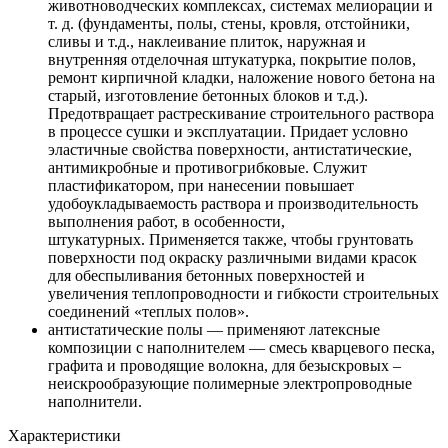
животноводческих комплексах, системах мелиорации и
т. д. (фундаменты, полы, стены, кровля, отстойники,
сливы и т.д., наклеивание плиток, наружная и
внутренняя отделочная штукатурка, покрытие полов,
ремонт кирпичной кладки, наложение нового бетона на
старый, изготовление бетонных блоков и т.д.).
Предотвращает растрескивание строительного раствора
в процессе сушки и эксплуатации. Придает условно
эластичные свойства поверхности, антистатические,
антимикробные и противогрибковые. Служит
пластификатором, при нанесении повышает
удобоукладываемость раствора и производительность
выполнения работ, в особенности,
штукатурных. Применяется также, чтобы грунтовать
поверхности под окраску различными видами красок
для обеспыливания бетонных поверхностей и
увеличения теплопроводности и гибкости строительных
соединений «теплых полов».
антистатические полы — применяют латексные
композиции с наполнителем — смесь кварцевого песка,
графита и проводящие волокна, для безыскровых –
неискрообразующие полимерные электропроводные
наполнители.
Характеристики