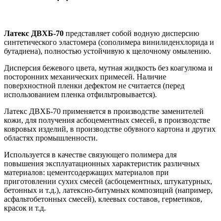
Латекс
ДВХБ-70
представляет собой водную дисперсию
синтетического эластомера (сополимера винилиденхлорида и
бутадиена), полностью устойчивую к щелочному омылению.
Дисперсия бежевого цвета, мутная жидкость без коагулюма и
посторонних механических примесей. Наличие
поверхностной пленки дефектом не считается (перед
использованием пленка отфильтровывается).
Латекс ДВХБ-70 применяется в производстве заменителей
кожи, для получения асбоцементных смесей, в производстве
ковровых изделий, в производстве обувного картона и других
областях промышленности.
Используется в качестве связующего полимера для
повышения эксплуатационных характеристик различных
материалов: цементсодержащих материалов при
приготовлении сухих смесей (асбоцементных, штукатурных,
бетонных и т.д.), латексно-битумных композиций (например,
асфальтобетонных смесей), клеевых составов, герметиков,
красок и т.д.