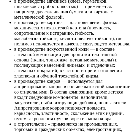
в производстве адгезивов (клеев, герметиков,
шпаклевок с грибостойкостью) — применяется,
например, для склеивания бумаги или картона с
металлической фольгой.
в производстве картона — для повышения физико-
механических показателей картона (прочность,
сопротивление к истиранию, гибкость,
маслобензостойкость, кислото-щелочестойкость), где
полимер используется в качестве связующего материала.
в производстве искусственной кожи — в составе
латексной композиции для пропитки текстильной
основы (ткани, трикотажа, нетканые материалы) и
последующих нанесений лицевых и отделочных
латексных покрытий, в частности при изготовлении
эласткожи и обувной трехслойной кирзы.
в производстве ковров — используется для
аппретирования ковров в составе латексной композиции
со стирольными. В состав композиции кроме латекса
входят следующие компоненты: наполнители,
загустители, стабилизирующие добавки, пеногасители.
Аппретирование ковров позволяет повысить
каркасность, эластичность, скольжение этих изделий,
путем закрепления пучков ворса изнанки ковра.
в строительстве – применяется на промышленных,
торговых и гражданских объектах, электростанциях,