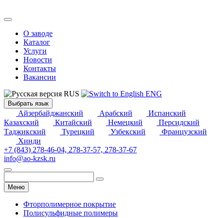
О заводе
Каталог
Услуги
Новости
Контакты
Вакансии
RUS
ENG
Выбрать язык
Айзербайджанский
Арабский
Испанский
Казахский
Китайский
Немецкий
Персидский
Таджикский
Турецкий
Узбекский
Французский
Хинди
+7 (843) 278-46-04, 278-37-57, 278-37-67
info@ao-kzsk.ru
Меню
Фторполимерное покрытие
Полисульфидные полимеры