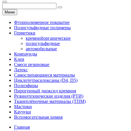
Меню
Фторполимерное покрытие
Полисульфидные полимеры
Герметики
кремнийорганические
полисульфидные
автомобильные
Компаунды
Клеи
Смеси резиновые
Латекс
Самослипающиеся материалы
Циклотетрасилоксаны (D4, D5)
Полиэфиры
Пирогенный диоксид кремния
Резинотехнические изделия (РТИ)
Тканеплёночные материалы (ТПМ)
Мастики
Каучуки
Вспомогательная химия
Главная