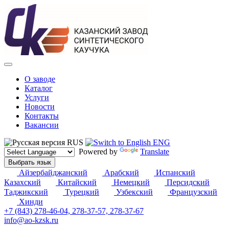
О заводе
Каталог
Услуги
Новости
Контакты
Вакансии
RUS
ENG
Powered by
Translate
Выбрать язык
Айзербайджанский
Арабский
Испанский
Казахский
Китайский
Немецкий
Персидский
Таджикский
Турецкий
Узбекский
Французский
Хинди
+7 (843) 278-46-04, 278-37-57, 278-37-67
info@ao-kzsk.ru