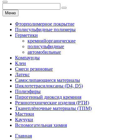
Меню
Фторполимерное покрытие
Полисульфидные полимеры
Герметики
кремнийорганические
полисульфидные
автомобильные
Компаунды
Клеи
Смеси резиновые
Латекс
Самослипающиеся материалы
Циклотетрасилоксаны (D4, D5)
Полиэфиры
Пирогенный диоксид кремния
Резинотехнические изделия (РТИ)
Тканеплёночные материалы (ТПМ)
Мастики
Каучуки
Вспомогательная химия
Главная