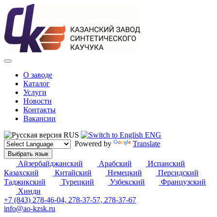
О заводе
Каталог
Услуги
Новости
Контакты
Вакансии
RUS
ENG
Powered by
Translate
Выбрать язык
Айзербайджанский
Арабский
Испанский
Казахский
Китайский
Немецкий
Персидский
Таджикский
Турецкий
Узбекский
Французский
Хинди
+7 (843) 278-46-04, 278-37-57, 278-37-67
info@ao-kzsk.ru