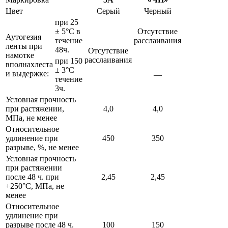
Цвет
Серый
Черный
при 25
± 5°C в
Отсутствие
Аутогезия
течение
расслаивания
ленты при
48ч.
Отсутствие
намотке
расслаивания
при 150
вполнахлеста
± 3°C
и выдержке:
—
течение
3ч.
Условная прочность
при растяжении,
4,0
4,0
МПа, не менее
Относительное
удлинение при
450
350
разрыве, %, не менее
Условная прочность
при растяжении
после 48 ч. при
2,45
2,45
+250°C, МПа, не
менее
Относительное
удлинение при
разрыве после 48 ч.
100
150