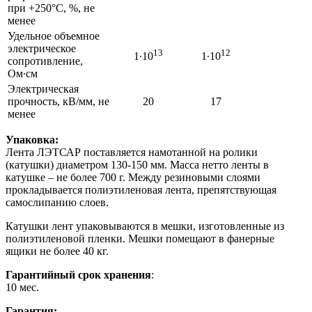
при +250°C, %, не
менее
Удельное объемное
электрическое
13
12
1∙10
1∙10
сопротивление,
Ом∙см
Электрическая
прочность, кВ/мм, не
20
17
менее
Упаковка:
Лента ЛЭТСАР поставляется намотанной на ролики
(катушки) диаметром 130-150 мм. Масса нетто ленты в
катушке – не более 700 г. Между резиновыми слоями
прокладывается полиэтиленовая лента, препятствующая
самослипанию слоев.
Катушки лент упаковываются в мешки, изготовленные из
полиэтиленовой пленки. Мешки помещают в фанерные
ящики не более 40 кг.
Гарантийный
срок хранения
:
10 мес.
Гарантия: