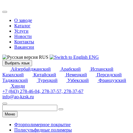
О заводе
Каталог
Услуги
Новости
Контакты
Вакансии
RUS
ENG
Выбрать язык
Айзербайджанский
Арабский
Испанский
Казахский
Китайский
Немецкий
Персидский
Таджикский
Турецкий
Узбекский
Французский
Хинди
+7 (843) 278-46-04, 278-37-57, 278-37-67
info@ao-kzsk.ru
Меню
Фторполимерное покрытие
Полисульфидные полимеры