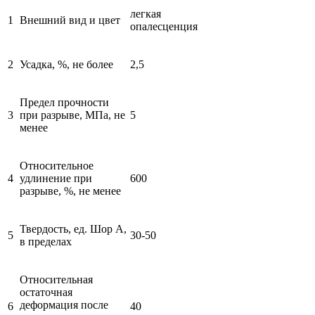
легкая
1
Внешний вид и цвет
опалесценция
2
Усадка, %, не более
2,5
Предел прочности
3
при разрыве, МПа, не
5
менее
Относительное
4
удлинение при
600
разрыве, %, не менее
Твердость, ед. Шор А,
5
30-50
в пределах
Относительная
остаточная
деформация после
6
40