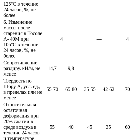
125°С в течение
24 часов, %, не
более
6. Изменение
массы после
старения в Тосоле
А- 40М при
4
—
4
105°С в течение
24 часов, %, не
более
Сопротивление
раздиру, кН/м, не
14,7
9,8
—
менее
Твердость по
Шору А, усл. ед.,
55-70
65-80
35-55
42-62
70
в пределах или не
менее
Относительная
остаточная
деформация при
20% сжатии в
среде воздуха в
55
40
45
35
60
течение 24 часов
и температуре