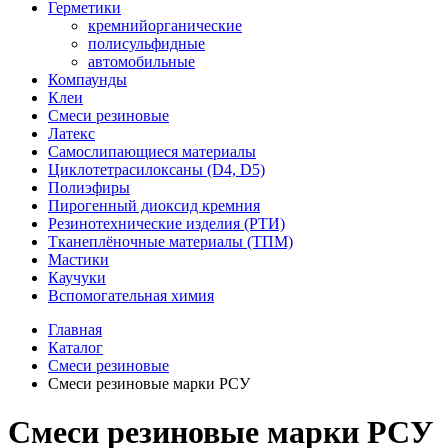
Герметики
кремнийорганические
полисульфидные
автомобильные
Компаунды
Клеи
Смеси резиновые
Латекс
Самослипающиеся материалы
Циклотетрасилоксаны (D4, D5)
Полиэфиры
Пирогенный диоксид кремния
Резинотехнические изделия (РТИ)
Тканеплёночные материалы (ТПМ)
Мастики
Каучуки
Вспомогательная химия
Главная
Каталог
Смеси резиновые
Смеси резиновые марки РСУ
Смеси резиновые марки РСУ