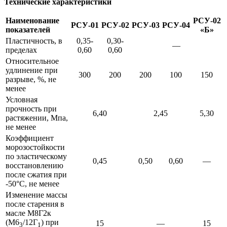
Технические характеристики
Наименование
РСУ-02
РСУ-01
РСУ-02
РСУ-03
РСУ-04
показателей
«Б»
Пластичность, в
0,35-
0,30-
—
пределах
0,60
0,60
Относительное
удлинение при
300
200
200
100
150
разрыве, %, не
менее
Условная
прочность при
6,40
2,45
5,30
растяжении, Мпа,
не менее
Коэффициент
морозостойкости
по эластичес­кому
0,45
0,50
0,60
—
восстановлению
после сжатия при
-50°С, не менее
Изменение массы
после старения в
масле М8Г2к
(М6
/12Г
) при
15
—
15
3
1